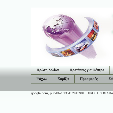
Πρώτη Σελίδα
Προτάσεις για Θέατρο
Ψάχνω
Χαρίζω
Προσφορές
Ζώ
google.com, pub-0620135152413981, DIRECT, f08c47f