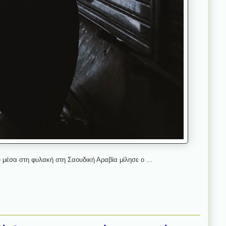
 μέσα στη φυλακή στη Σαουδική Αραβία μίλησε ο ...