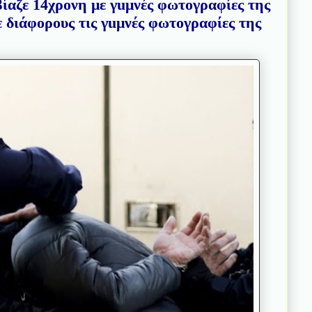
ίαζε 14χρονη με γuμνές φωτογραφίες της
ε διάφορους τις γuμνές φωτογραφίες της