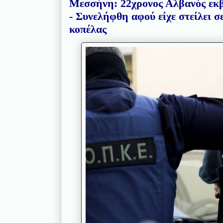
Μεσσήνη: 22χρονος Αλβανός εκβ
- Συνελήφθη αφού είχε στείλει σ
κοπέλας