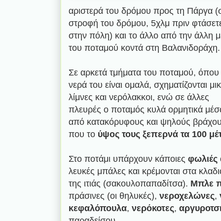
αριστερά του δρόμου προς τη Πάργα (
στροφή του δρόμου, 5χλμ πριν φτάσετ
στην πόλη) και το άλλο από την άλλη μ
του ποταμού κοντά στη Βαλανιδοράχη.
Σε αρκετά τμήματα του ποταμού, όπου
νερά του είναι ομαλά, σχηματίζονται μι
λίμνες και νερόλακκοι, ενώ σε άλλες
πλευρές ο ποταμός κυλά ορμητικά μέσ
από κατακόρυφους και ψηλούς βράχο
που το
ύψος τους ξεπερνά τα 100 μέ
Στο ποτάμι υπάρχουν κάποιες
φωλιές
λευκές μπάλες και κρέμονται στα κλαδι
της ιτιάς (σακουλοπαπαδίτσα).
Μπλε π
πράσινες (οι θηλυκές),
νεροχελώνες
,
κεφαλόπουλα
,
νερόκοτες
,
αργυροτσ
παραδείσου.