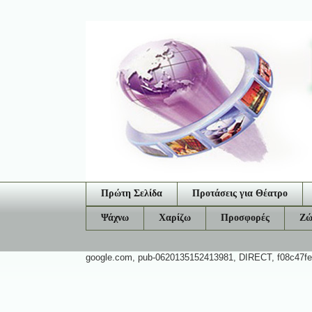
Πρώτη Σελίδα
Προτάσεις για Θέατρο
Ψάχνω
Χαρίζω
Προσφορές
Ζώ
google.com, pub-0620135152413981, DIRECT, f08c47f