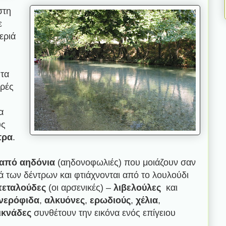
στη
ε
εριά
 τα
κρές
α
υς
τρα
.
 από αηδόνια
(αηδονοφωλιές) που μοιάζουν σαν
ά των δέντρων και φτιάχνονται από το λουλούδι
εταλούδες
(οι αρσενικές) –
λιβελούλες
και
νερόφιδα
,
αλκυόνες
,
ερωδιούς
,
χέλια
,
ικνάδες
συνθέτουν την εικόνα ενός επίγειου