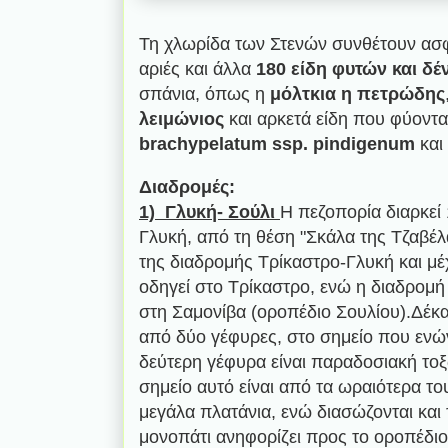
Τη χλωρίδα των Στενών συνθέτουν ασφάκ
αριές και άλλα
180 είδη φυτών και δ
σπάνια, όπως η
μόλτκια η
πετρώδης
λειμώνιος
και αρκετά είδη που φύοντα
brachypelatum ssp. pindigenum
και
Διαδρομές:
1) Γλυκή- Σούλι
Η πεζοπορία διαρκεί
Γλυκή, από τη θέση "Σκάλα της Τζαβέλαι
της διαδρομής Τρίκαστρο-Γλυκή και μέχ
οδηγεί στο Τρίκαστρο, ενώ η διαδρομή 
στη Σαμονίβα (οροπέδιο Σουλίου).Δέκα
από δύο γέφυρες, στο σημείο που ενών
δεύτερη γέφυρα είναι παραδοσιακή τοξ
σημείο αυτό είναι από τα ωραιότερα 
μεγάλα πλατάνια, ενώ διασώζονται και
μονοπάτι ανηφορίζει προς το οροπέδι