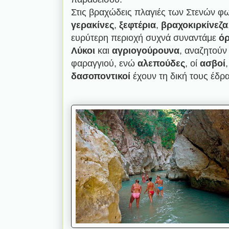
Στις βραχώδεις πλαγιές των Στενών φ
γερακίνες
,
ξεφτέρια
,
βραχοκιρκίνεζα
ευρύτερη περιοχή συχνά συναντάμε
όρ
Λύκοι
και
αγριογούρουνα
, αναζητούν
φαραγγιού, ενώ
αλεπούδες
, οί
ασβοί
δασοποντικοί
έχουν τη δική τους έδρα