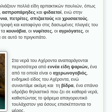
ωλιάζουν πολλά είδη αρπακτικών πουλιών, όπως
,
ασπροπάρηδες
και
φιδαετοί
, ενώ στην
νια
,
πετρίτες
,
σπιζαετούς
και
χρυσαετούς
.
 τροφή και καταφύγιο στις δασωμένες πλαγιές του
, τα
κουνάβια
, οι
νυφίτσες
, οι
αγριόγατες
, οι
 σε αυτό το πριγκιπάτο.
Στα νερά του Αχέροντα αναπαράγονται
περισσότερα από
εννέα είδη ψαριών,
ένα
από τα οποία είναι ο
αχερωνογοβιός
,
ενδημικό είδος του Αχέροντα, ενώ
συναντάμε ακόμη και τη
βίδρα
, ένα σπάνιο
υδρόβιο θηλαστικό που ζει σε καθαρά νερά,
καθιστώντας το ψάρεμα απαγορευτικό
τουλάχιστον για όσους επισκέπτονται το
μέρος.