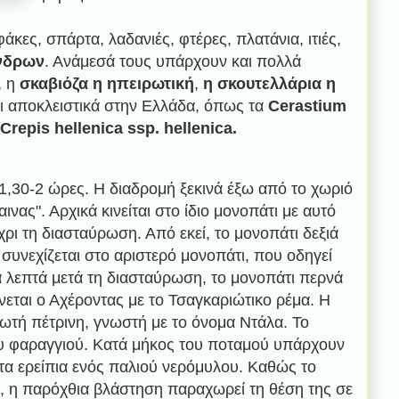
ες, σπάρτα, λαδανιές, φτέρες, πλατάνια, ιτιές,
ένδρων
. Ανάμεσά τους υπάρχουν και πολλά
, η
σκαβιόζα η ηπειρωτική
,
η σκουτελλάρια η
ι αποκλειστικά στην Ελλάδα, όπως τα
Cerastium
Crepis hellenica ssp. hellenica.
 1,30-2 ώρες. Η διαδρομή ξεκινά έξω από το χωριό
νας". Αρχικά κινείται στο ίδιο μονοπάτι με αυτό
ρι τη διασταύρωση. Από εκεί, το μονοπάτι δεξιά
συνεχίζεται στο αριστερό μονοπάτι, που οδηγεί
 λεπτά μετά τη διασταύρωση, το μονοπάτι περνά
εται ο Αχέροντας με το Τσαγκαριώτικο ρέμα. Η
ωτή πέτρινη, γνωστή με το όνομα Ντάλα. Το
του φαραγγιού. Κατά μήκος του ποταμού υπάρχουν
 τα ερείπια ενός παλιού νερόμυλου. Καθώς το
ο, η παρόχθια βλάστηση παραχωρεί τη θέση της σε