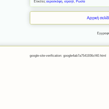
Ετικέτες
αεροσκάφη
,
ισραηλ
,
Ρωσία
Αρχική σελί
Εγγραφ
google-site-verification: google4ab7a7541936cf40.html