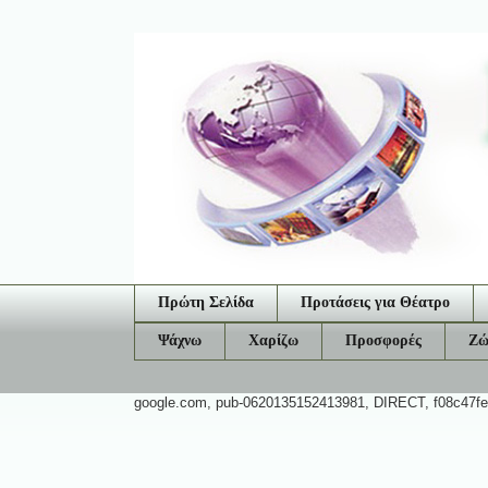
Πρώτη Σελίδα
Προτάσεις για Θέατρο
Ψάχνω
Χαρίζω
Προσφορές
Ζώ
google.com, pub-0620135152413981, DIRECT, f08c47f