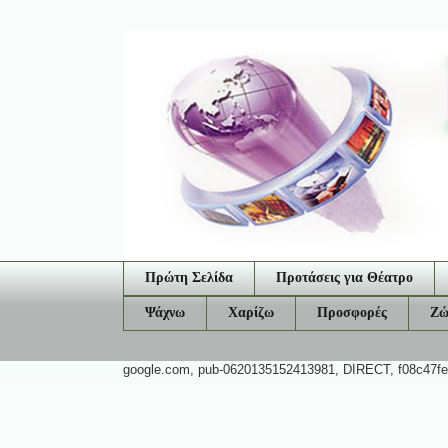
Πρώτη Σελίδα
Προτάσεις για Θέατρο
Ψάχνω
Χαρίζω
Προσφορές
Ζώ
google.com, pub-0620135152413981, DIRECT, f08c47f