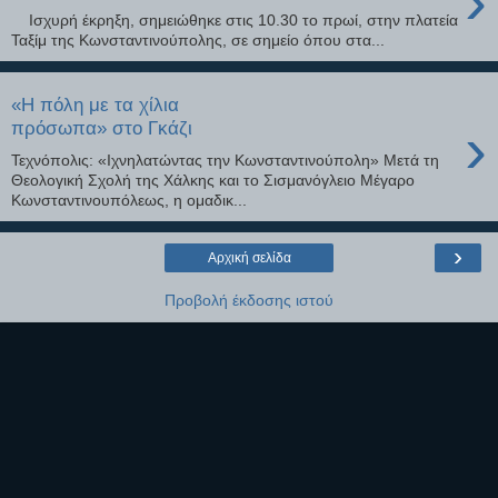
›
Ισχυρή έκρηξη, σημειώθηκε στις 10.30 το πρωί, στην πλατεία
Ταξίμ της Κωνσταντινούπολης, σε σημείο όπου στα...
«Η πόλη με τα χίλια
›
πρόσωπα» στο Γκάζι
Τεχνόπολις: «Ιχνηλατώντας την Κωνσταντινούπολη» Μετά τη
Θεολογική Σχολή της Χάλκης και το Σισμανόγλειο Μέγαρο
Κωνσταντινουπόλεως, η ομαδικ...
›
Αρχική σελίδα
Προβολή έκδοσης ιστού