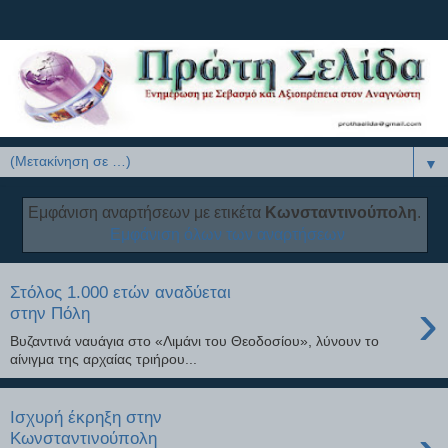
▼
Εμφάνιση αναρτήσεων με ετικέτα
Κωνσταντινούπολη
.
Εμφάνιση όλων των αναρτήσεων
Στόλος 1.000 ετών αναδύεται
›
στην Πόλη
Βυζαντινά ναυάγια στο «Λιμάνι του Θεοδοσίου», λύνουν το
αίνιγμα της αρχαίας τριήρου...
Ισχυρή έκρηξη στην
Κωνσταντινούπολη