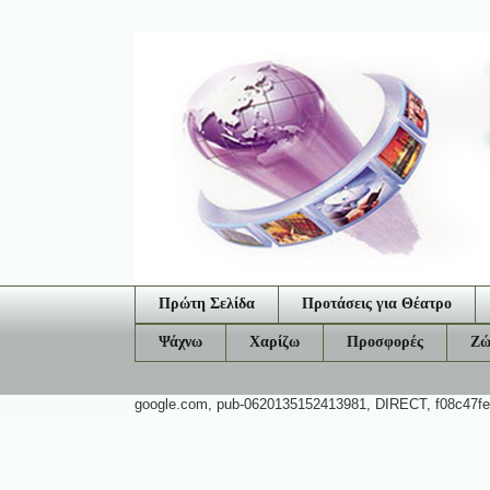
Πρώτη Σελίδα
Προτάσεις για Θέατρο
Ψάχνω
Χαρίζω
Προσφορές
Ζώ
google.com, pub-0620135152413981, DIRECT, f08c47f