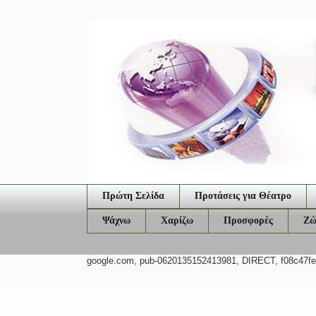
Πρώτη Σελίδα
Προτάσεις για Θέατρο
Ψάχνω
Χαρίζω
Προσφορές
Ζώ
google.com, pub-0620135152413981, DIRECT, f08c47f