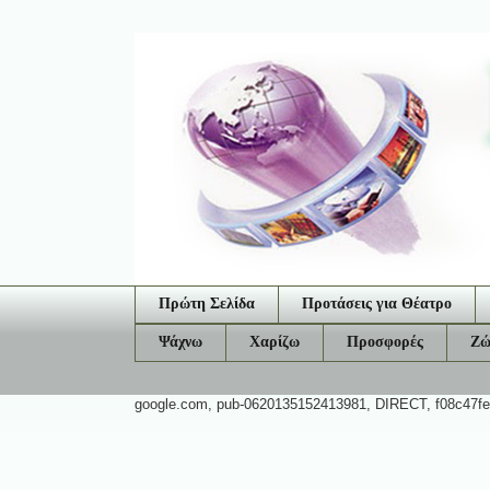
Πρώτη Σελίδα
Προτάσεις για Θέατρο
Ψάχνω
Χαρίζω
Προσφορές
Ζώ
google.com, pub-0620135152413981, DIRECT, f08c47f