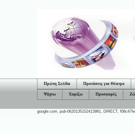
Πρώτη Σελίδα
Προτάσεις για Θέατρο
Ψάχνω
Χαρίζω
Προσφορές
Ζώ
google.com, pub-0620135152413981, DIRECT, f08c47f